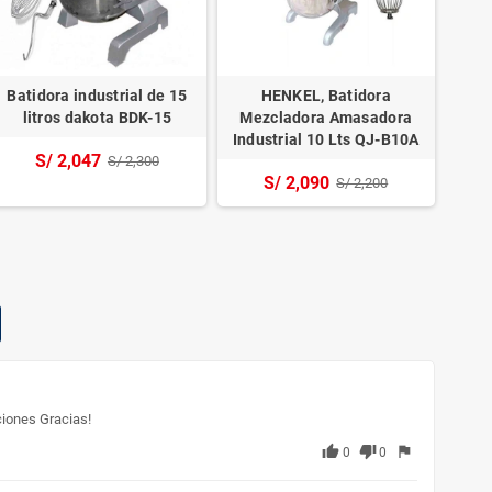
Batidora industrial de 15
HENKEL, Batidora
litros dakota BDK-15
Mezcladora Amasadora
M
Industrial 10 Lts QJ-B10A
S/ 2,047
S/ 2,300
S/ 2,090
S/ 2,200
ciones Gracias!
thumb_up
thumb_down
flag
0
0