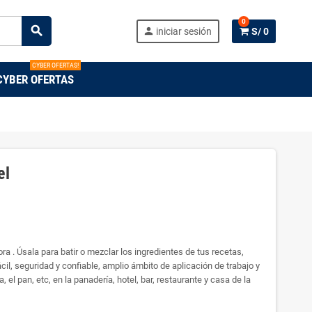
0
search
person
iniciar sesión
S/ 0
CYBER OFERTAS!
CYBER OFERTAS
el
ora . Úsala para batir o mezclar los ingredientes de tus recetas,
cil, seguridad y confiable, amplio ámbito de aplicación de trabajo y
a, el pan, etc, en la panadería, hotel, bar, restaurante y casa de la