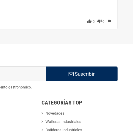
thumb_up
thumb_down
flag
0
0
Suscribir
iento gastronómico.
CATEGORÍAS TOP
Novedades
Wafleras Industriales
Batidoras Industriales