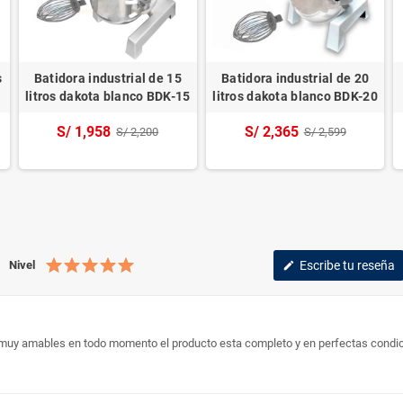
s
Batidora industrial de 15
Batidora industrial de 20
litros dakota blanco BDK-15
litros dakota blanco BDK-20
S/ 1,958
S/ 2,365
S/ 2,200
S/ 2,599
Nivel
Escribe tu reseña
edit
 muy amables en todo momento el producto esta completo y en perfectas condi