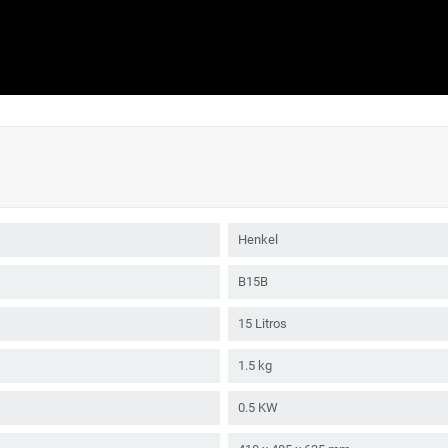
Henkel
B15B
15 Litros
1.5 kg
0.5 KW