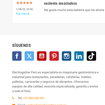
exclente mezcladora
1/08/22, 23:56
Me gusta mucho esta batidora que me ahorra 
Por Ivan B.
SÍGUENOS
Facebook
Twitter
YouTube
Pinterest
Instagram
LinkedIn
TikTo
Electrogarline Perú es especialista en maquinaria gastronómica e
industrial para restaurantes, panaderías, cafeterías, hoteles,
pollerías, carnicerías y negocios de alimentos. Ofrecemos
equipos de alta calidad, asesoría especializada, garantía y envíos
a todo el Perú.
Tel:
+51 983 520 951