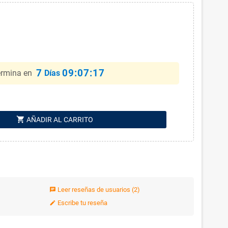
7
09:07:17
ermina en
Días
shopping_cart
AÑADIR AL CARRITO
Leer reseñas de usuarios
(2)
chat
Escribe tu reseña
edit