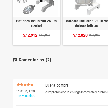
e 10
Batidora Industrial 25 Lts
Batidora industrial 30 litro
10
Henkel
dakota bdk-30
S/ 2,912
S/ 2,820
S/ 3,200
S/ 3,000
Comentarios
(2)
chat
Buena compra
16/08/22, 17:34
cumplieron con la entrega inmediata y fueron
Por Micaela G.