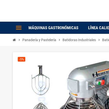
menu
MÁQUINAS GASTRONÓMICAS
LÍNEA CALI
chevron_right
Panadería y Pastelería
chevron_right
Batidoras Industriales
chevron_right
Bati
-5%